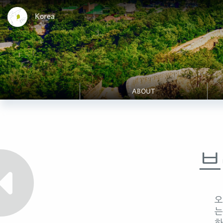
Korea
ABOUT
브
오
는
하