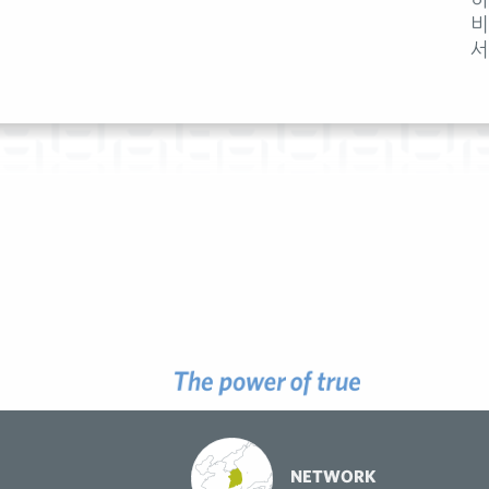
비
서
NETWORK