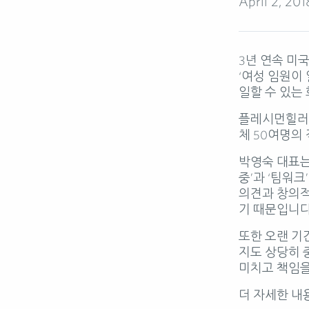
April 2, 201
3년 연속 미국여성
‘여성 임원이
일할 수 있는
플레시먼힐러드
체 50여명의 
박영숙 대표는
중’과 ‘팀워
의견과 창의적
기 때문입니다
또한 오랜 기
지도 상당히 
미치고 책임을
더 자세한 내