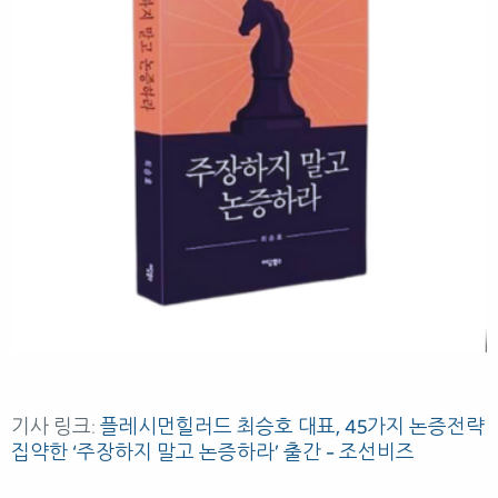
기사 링크:
플레시먼힐러드 최승호 대표, 45가지 논증전략
집약한 ‘주장하지 말고 논증하라’ 출간 – 조선비즈