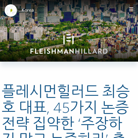
Korea
플레시먼힐러드 최승
호 대표, 45가지 논증
전략 집약한 ‘주장하