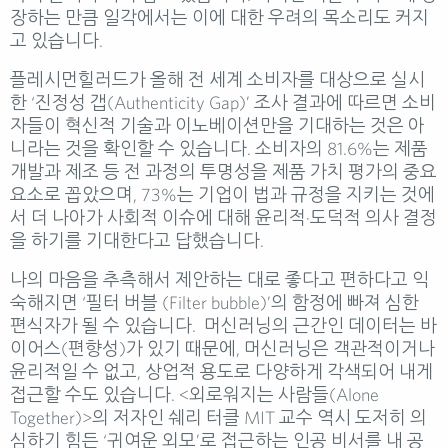
장하는 만큼 일각에서는 이에 대한 우려의 목소리도 커지
고 있습니다.
플레시먼힐러드가 올해 전 세계 소비자를 대상으로 실시
한 ‘진정성 갭(
Authenticity
Gap
)’ 조사 결과에 따르면 소비
자들이 혁신적 기술과 이노베이션만을 기대하는 것은 아
니라는 것을 확인할 수 있습니다. 소비자의 81.6%는 제품
개발과 제조 등 전 과정의 투명성을 제품 가치 평가의 중요
요소로 꼽았으며, 73%는 기업이 법과 규정을 지키는 것에
서 더 나아가 사회적 이슈에 대해 윤리적·도덕적 의사 결정
을 하기를 기대한다고 답했습니다.
나의 마음을 추측해서 제안하는 대로 좋다고 편하다고 익
숙해지면 ‘필터 버블 (Filter bubble)’의 함정에 빠져 심한
편식자가 될 수 있습니다. 머신러닝의 근간인 데이터는 바
이어스(편향성)가 있기 때문에, 머신러닝은 객관적이거나
윤리적일 수 없고, 상업적 용도로 다양하게 각색되어 내게
접근할 수도 있습니다. <외로워지는 사람들(Alone
Together)>의 저자인 쉐리 터클 MIT 교수 역시 도저히 의
심하기 힘든 ‘귀여운 외모’로 접근하는 인공 비서를 내 공